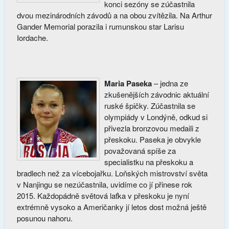
konci sezóny se zúčastnila
dvou mezinárodních závodů a na obou zvítězila. Na Arthur
Gander Memorial porazila i rumunskou star Larisu
Iordache.
Maria Paseka
– jedna ze
zkušenějších závodnic aktuální
ruské špičky. Zúčastnila se
olympiády v Londýně, odkud si
přivezla bronzovou medaili z
přeskoku. Paseka je obvykle
považovaná spíše za
specialistku na přeskoku a
bradlech než za vícebojařku. Loňských mistrovství světa
v Nanjingu se nezúčastnila, uvidíme co jí přinese rok
2015. Každopádně světová laťka v přeskoku je nyní
extrémně vysoko a Američanky jí letos dost možná ještě
posunou nahoru.