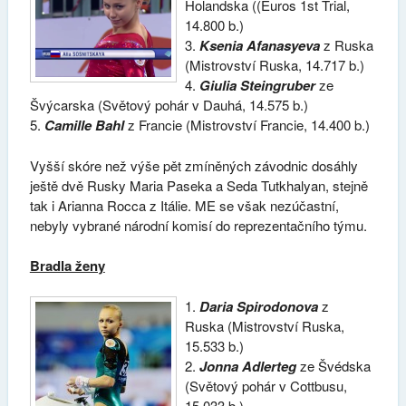
Holandska ((Euros 1st Trial,
14.800 b.)
3.
Ksenia Afanasyeva
z Ruska
(Mistrovství Ruska, 14.717 b.)
4.
Giulia Steingruber
ze
Švýcarska (Světový pohár v Dauhá, 14.575 b.)
5.
Camille Bahl
z Francie (Mistrovství Francie, 14.400 b.)
Vyšší skóre než výše pět zmíněných závodnic dosáhly
ještě dvě Rusky Maria Paseka a Seda Tutkhalyan, stejně
tak i Arianna Rocca z Itálie. ME se však nezúčastní,
nebyly vybrané národní komisí do reprezentačního týmu.
Bradla ženy
1.
Daria Spirodonova
z
Ruska (Mistrovství Ruska,
15.533 b.)
2.
Jonna Adlerteg
ze Švédska
(Světový pohár v Cottbusu,
15.033 b.)