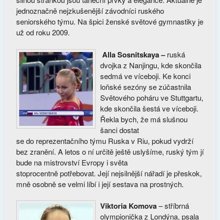
jednoznačně nejzkušenější závodníci ruského
seniorského týmu. Na špici ženské světové gymnastiky je
už od roku 2009.
Alla Sosnitskaya –
ruská
dvojka z Nanjingu, kde skončila
sedmá ve víceboji. Ke konci
loňské sezóny se zúčastnila
Světového poháru ve Stuttgartu,
kde skončila šestá ve víceboji.
Řekla bych, že má slušnou
šanci dostat
se do reprezentačního týmu Ruska v Riu, pokud vydrží
bez zranění. A letos o ní určitě ještě uslyšíme, ruský tým jí
bude na mistrovství Evropy i světa
stoprocentně potřebovat. Její nejsilnější nářadí je přeskok,
mně osobně se velmi líbí i její sestava na prostných.
Viktoria Komova
– stříbrná
olympionička z Londýna, psala