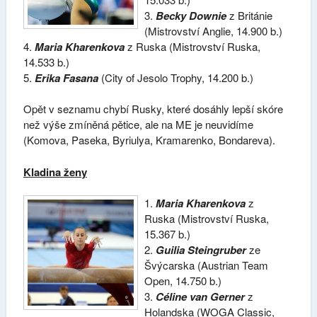
3.
Becky Downie
z Británie
(Mistrovství Anglie, 14.900 b.)
4.
Maria Kharenkova
z Ruska (Mistrovství Ruska,
14.533 b.)
5.
Erika Fasana
(City of Jesolo Trophy, 14.200 b.)
Opět v seznamu chybí Rusky, které dosáhly lepší skóre
než výše zmíněná pětice, ale na ME je neuvidíme
(Komova, Paseka, Byriulya, Kramarenko, Bondareva).
Kladina ženy
1.
Maria Kharenkova
z
Ruska (Mistrovství Ruska,
15.367 b.)
2.
Guilia Steingruber
ze
Švýcarska (Austrian Team
Open, 14.750 b.)
3.
Céline van Gerner
z
Holandska (WOGA Classic,