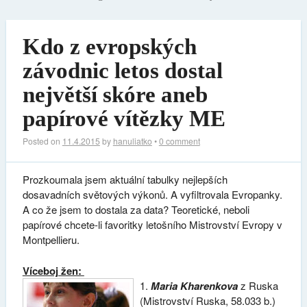
Kdo z evropských
závodnic letos dostal
největší skóre aneb
papírové vítězky ME
Posted on
11.4.2015
by
hanuliatko
•
0 comment
Prozkoumala jsem aktuální tabulky nejlepších
dosavadních světových výkonů. A vyfiltrovala Evropanky.
A co že jsem to dostala za data? Teoretické, neboli
papírové chcete-li favoritky letošního Mistrovství Evropy v
Montpellieru.
Víceboj žen:
1.
Maria Kharenkova
z Ruska
(Mistrovství Ruska, 58.033 b.)