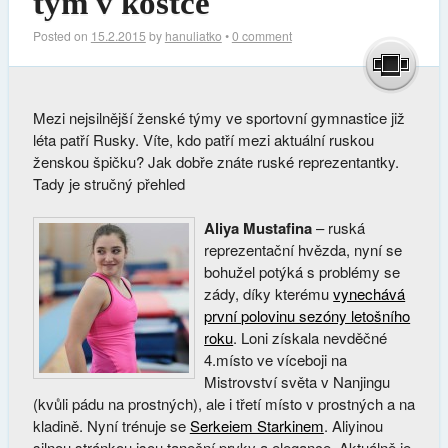
tým v kostce
Posted on
15.2.2015
by
hanuliatko
•
0 comment
Mezi nejsilnější ženské týmy ve sportovní gymnastice již
léta patří Rusky. Víte, kdo patří mezi aktuální ruskou
ženskou špičku? Jak dobře znáte ruské reprezentantky.
Tady je stručný přehled
Aliya Mustafina
– ruská
reprezentační hvězda, nyní se
bohužel potýká s problémy se
zády, díky kterému
vynechává
první polovinu sezóny letošního
roku
. Loni získala nevděčné
4.místo ve víceboji na
Mistrovství světa v Nanjingu
(kvůli pádu na prostných), ale i třetí místo v prostných a na
kladině. Nyní trénuje se
Serkeiem Starkinem
. Aliyinou
silnou stránkou jsou taneční prvky a elegance. Aktuálně je