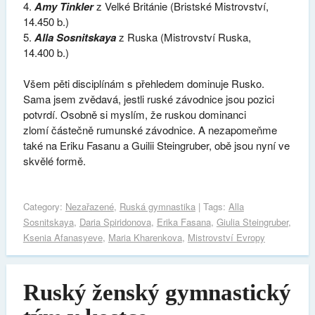
4.
Amy Tinkler
z Velké Británie (Bristské Mistrovství,
14.450 b.)
5.
Alla Sosnitskaya
z Ruska (Mistrovství Ruska,
14.400 b.)
Všem pěti disciplínám s přehledem dominuje Rusko.
Sama jsem zvědavá, jestli ruské závodnice jsou pozici
potvrdí. Osobně si myslím, že ruskou dominanci
zlomí částečně rumunské závodnice. A nezapomeňme
také na Eriku Fasanu a Guilii Steingruber, obě jsou nyní ve
skvělé formě.
Category:
Nezařazené
,
Ruská gymnastika
| Tags:
Alla
Sosnitskaya
,
Daria Spiridonova
,
Erika Fasana
,
Giulia Steingruber
,
Ksenia Afanasyeve
,
Maria Kharenkova
,
Mistrovství Evropy
Ruský ženský gymnastický