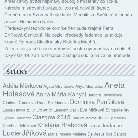
Američanky svádí napínavý souboj o místenky do Tokia.
Národní mistrovství ukázalo, kdo má největší šance.
Čechům se v Szombathely dařilo. Medaile ze Světového poháru
přivezli Holasová i Kalný.
Předsedkyní technické komise žen bude zřejmě Petra
Drtílková-Cenková. Na pozici předsedy federace kandiduje
kromě Romana Slavíka taky Kateřina Machů.
Zajímá vás, jaké bude směřování české gymnastiky na další 4
roky? Už 19. září rozhodnou zástupci oddílů na valné hromadě
ŠTÍTKY
Aneta
Adéla Měrková
Agáta Strýhalová
Aliya Mustafina
Holasová
Anna Mária Kányai
Barbora Trávničková
Dominika Ponížilová
Clarissa Čondlová
Daria Spiridonova
Ellie Downie
Eva Mičková
Evropské hry
Eliška Fiřtová
Elsabeth Black
Glasgow 2015
Juniorky
Eythora Thorsdottir
Jana Weisserová
Kadetky
Kristýna Brabcová
Larisa Iordache
Kateřina Jelínková
Lucie Jiříková
Melanie De Jesus dos Santos
Maria Paseka