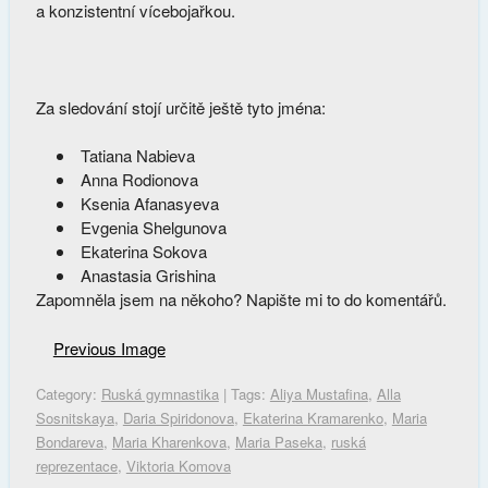
a konzistentní vícebojařkou.
Za sledování stojí určitě ještě tyto jména:
Tatiana Nabieva
Anna Rodionova
Ksenia Afanasyeva
Evgenia Shelgunova
Ekaterina Sokova
Anastasia Grishina
Zapomněla jsem na někoho? Napište mi to do komentářů.
Previous Image
Category:
Ruská gymnastika
| Tags:
Aliya Mustafina
,
Alla
Sosnitskaya
,
Daria Spiridonova
,
Ekaterina Kramarenko
,
Maria
Bondareva
,
Maria Kharenkova
,
Maria Paseka
,
ruská
reprezentace
,
Viktoria Komova