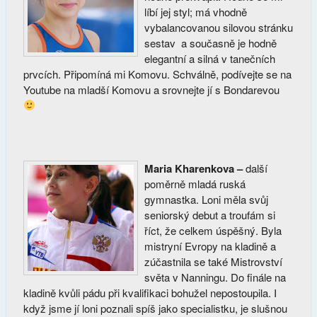
líbí jej styl; má vhodně
vybalancovanou silovou stránku
sestav a současně je hodně
elegantní a silná v tanečních
prvcích. Připomíná mi Komovu. Schválně, podívejte se na
Youtube na mladší Komovu a srovnejte jí s Bondarevou
Maria Kharenkova –
další
poměrně mladá ruská
gymnastka. Loni měla svůj
seniorský debut a troufám si
říct, že celkem úspěšný. Byla
mistryní Evropy na kladině a
zúčastnila se také Mistrovství
světa v Nanningu. Do finále na
kladině kvůli pádu při kvalifikaci bohužel nepostoupila. I
když jsme jí loni poznali spíš jako specialistku, je slušnou