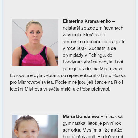
Ekaterina Kramarenko
–
nejstarší ze zde zmiňovaných
závodnic, která svou
seniorskou kariéru začala ještě
v roce 2007. Zúčastnila se
olympiády v Pekingu, do
Londýna vybrána nebyla. Loni
jsme jí neviděli na Mistrovství
Evropy, ale byla vybrána do reprezentačního týmu Ruska
pro Mistrovství světa. Podle mně jsou její šance na Rio i
letošní Mistrovství světa malé, ale třeba překvapí.
Maria Bondareva
– mladičká
gymnastka, letos je první rok
seniorka. Myslím si, že může
hodně překvapit. Hodně se mi