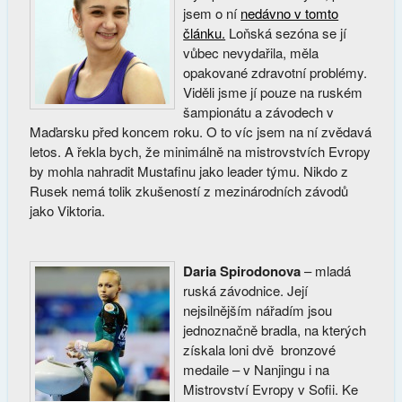
jsem o ní
nedávno v tomto
článku.
Loňská sezóna se jí
vůbec nevydařila, měla
opakované zdravotní problémy.
Viděli jsme jí pouze na ruském
šampionátu a závodech v
Maďarsku před koncem roku. O to víc jsem na ní zvědavá
letos. A řekla bych, že minimálně na mistrovstvích Evropy
by mohla nahradit Mustafinu jako leader týmu. Nikdo z
Rusek nemá tolik zkušeností z mezinárodních závodů
jako Viktoria.
Daria Spirodonova
– mladá
ruská závodnice. Její
nejsilnějším nářadím jsou
jednoznačně bradla, na kterých
získala loni dvě bronzové
medaile – v Nanjingu i na
Mistrovství Evropy v Sofii. Ke