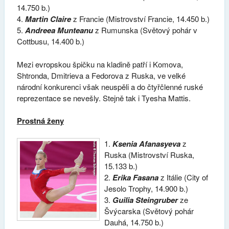
14.750 b.)
4.
Martin Claire
z Francie (Mistrovství Francie, 14.450 b.)
5.
Andreea Munteanu
z Rumunska (Světový pohár v
Cottbusu, 14.400 b.)
Mezi evropskou špičku na kladině patří i Komova,
Shtronda, Dmitrieva a Fedorova z Ruska, ve velké
národní konkurenci však neuspěli a do čtyřčlenné ruské
reprezentace se nevešly. Stejně tak i Tyesha Mattis.
Prostná ženy
1.
Ksenia Afanasyeva
z
Ruska (Mistrovství Ruska,
15.133 b.)
2.
Erika Fasana
z Itálie (City of
Jesolo Trophy, 14.900 b.)
3.
Guilia Steingruber
ze
Švýcarska (Světový pohár
Dauhá, 14.750 b.)