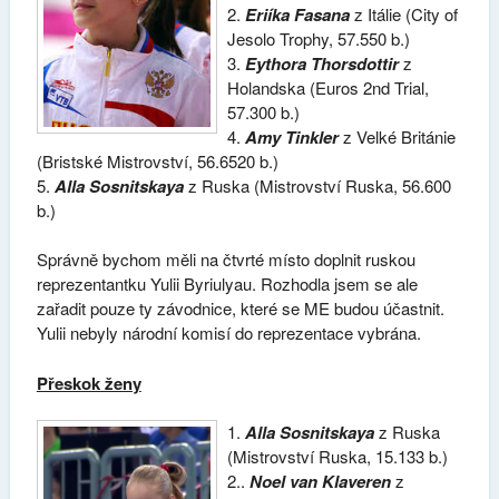
2.
Eriíka Fasana
z Itálie (City of
Jesolo Trophy, 57.550 b.)
3.
Eythora Thorsdottir
z
Holandska (Euros 2nd Trial,
57.300 b.)
4.
Amy Tinkler
z Velké Británie
(Bristské Mistrovství, 56.6520 b.)
5.
Alla Sosnitskaya
z Ruska (Mistrovství Ruska, 56.600
b.)
Správně bychom měli na čtvrté místo doplnit ruskou
reprezentantku Yulii Byriulyau. Rozhodla jsem se ale
zařadit pouze ty závodnice, které se ME budou účastnit.
Yulii nebyly národní komisí do reprezentace vybrána.
Přeskok ženy
1.
Alla Sosnitskaya
z Ruska
(Mistrovství Ruska, 15.133 b.)
2..
Noel van Klaveren
z