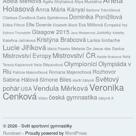
Adéla Měrková
Agáta Strýhalová
Aliya Mustafina
Holasová
Anna Mária Kányai
Barbora Trávničková
Dominika Ponížilová
Clarissa Čondlová
Daria Spiridonova
Ellie Downie
Eva Mičková
Evropské hry
Eliška Fiřtová
Elsabeth Black
Glasgow 2015
Juniorky
Eythora Thorsdottir
Jana Weisserová
Kadetky
Kristýna Brabcová
Larisa Iordache
Kateřina Jelínková
Lucie Jiříková
Melanie De Jesus dos Santos
Maria Paseka
Mistrovství ČR
Mistrovství Evropy
Nela
Natálie Brabcová
Olympionici
Olympiáda v
Tereza Kaplanová
Nela Štěpandová
Riu
Rozhovor
Romana Majerechová
Patricie Makovičková
Světový
Sabina Hálová
Simone Biles
starší žákyně
Veronika
Vendula Měrková
pohár
USA
Cenková
česká gymnastika
Video
žákyně A
© 2026 - Svět sportovní gymnastiky
Rundown
- Proudly powered by
WordPress