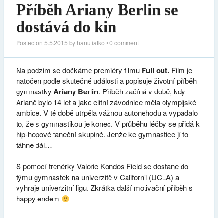
Příběh Ariany Berlin se
dostává do kin
Posted on
5.5.2015
by
hanuliatko
•
0 comment
Na podzim se dočkáme premiéry filmu
Full out.
Film je
natočen podle skutečné události a popisuje životní příběh
gymnastky
Ariany Berlin
. Příběh začíná v době, kdy
Arianě bylo 14 let a jako elitní závodnice měla olympijské
ambice. V té době utrpěla vážnou autonehodu a vypadalo
to, že s gymnastikou je konec. V průběhu léčby se přidá k
hip-hopové taneční skupině. Jenže ke gymnastice jí to
táhne dál…
S pomocí trenérky Valorie Kondos Field se dostane do
týmu gymnastek na univerzitě v Californii (UCLA) a
vyhraje univerzitní ligu. Zkrátka další motivační příběh s
happy endem