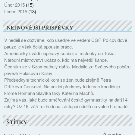
Únor 2015
(15)
Leden 2015
(13)
NEJNOVĚJŠÍ PŘÍSPĚVKY
V neděli se dozvíme, kdo usedne ve vedení ČGF. Po covidové
pauze je však čeká spousta práce.
Američanky svádí napínavý souboj o místenky do Tokia.
Národní mistrovství ukázalo, kdo má největší šance.
Čechům se v Szombathely dařilo. Medaile ze Světového poháru
přivezli Holasová i Kalný.
Předsedkyní technické komise žen bude zřejmě Petra
Drtílková-Cenková. Na pozici předsedy federace kandiduje
kromě Romana Slavíka taky Kateřina Machů.
Zajímá vás, jaké bude směřování české gymnastiky na další 4
roky? Už 19. září rozhodnou zástupci oddílů na valné hromadě
ŠTÍTKY
Aneta