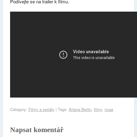
Podívejte se na trailer k filmu.
Category:
Filmy a seriály
| Tags:
Ariana Berlin
,
filmy
,
ncaa
Napsat komentář