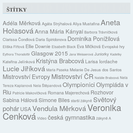
ŠTÍTKY
Aneta
Adéla Měrková
Agáta Strýhalová
Aliya Mustafina
Holasová
Anna Mária Kányai
Barbora Trávničková
Dominika Ponížilová
Clarissa Čondlová
Daria Spiridonova
Ellie Downie
Eva Mičková
Evropské hry
Eliška Fiřtová
Elsabeth Black
Glasgow 2015
Juniorky
Eythora Thorsdottir
Jana Weisserová
Kadetky
Kristýna Brabcová
Larisa Iordache
Kateřina Jelínková
Lucie Jiříková
Melanie De Jesus dos Santos
Maria Paseka
Mistrovství ČR
Mistrovství Evropy
Nela
Natálie Brabcová
Olympionici
Olympiáda v
Tereza Kaplanová
Nela Štěpandová
Riu
Rozhovor
Romana Majerechová
Patricie Makovičková
Světový
Sabina Hálová
Simone Biles
starší žákyně
Veronika
Vendula Měrková
pohár
USA
Cenková
česká gymnastika
Video
žákyně A