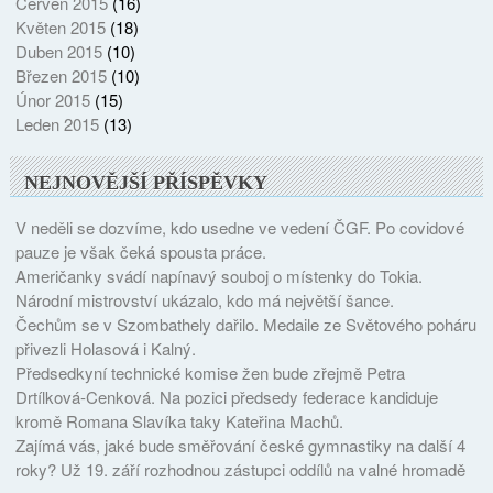
Červen 2015
(16)
Květen 2015
(18)
Duben 2015
(10)
Březen 2015
(10)
Únor 2015
(15)
Leden 2015
(13)
NEJNOVĚJŠÍ PŘÍSPĚVKY
V neděli se dozvíme, kdo usedne ve vedení ČGF. Po covidové
pauze je však čeká spousta práce.
Američanky svádí napínavý souboj o místenky do Tokia.
Národní mistrovství ukázalo, kdo má největší šance.
Čechům se v Szombathely dařilo. Medaile ze Světového poháru
přivezli Holasová i Kalný.
Předsedkyní technické komise žen bude zřejmě Petra
Drtílková-Cenková. Na pozici předsedy federace kandiduje
kromě Romana Slavíka taky Kateřina Machů.
Zajímá vás, jaké bude směřování české gymnastiky na další 4
roky? Už 19. září rozhodnou zástupci oddílů na valné hromadě