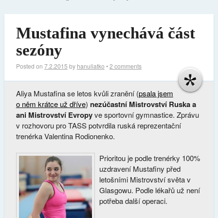
Mustafina vynechává část
sezóny
Posted on
7.2.2015
by
hanuliatko
•
2 comments
Aliya Mustafina se letos kvůli zranění (
psala jsem
o něm krátce už dříve
)
nezúčastní Mistrovství Ruska a
ani Mistrovství Evropy
ve sportovní gymnastice. Zprávu
v rozhovoru pro TASS potvrdila ruská reprezentační
trenérka Valentina Rodionenko.
Prioritou je podle trenérky 100%
uzdravení Mustafiny před
letošními Mistrovství světa v
Glasgowu. Podle lékařů už není
potřeba další operaci.