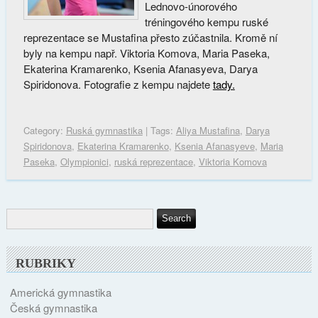
Lednovo-únorového
tréningového kempu ruské
reprezentace se Mustafina přesto zúčastnila. Kromě ní
byly na kempu např. Viktoria Komova, Maria Paseka,
Ekaterina Kramarenko, Ksenia Afanasyeva, Darya
Spiridonova. Fotografie z kempu najdete
tady.
Category:
Ruská gymnastika
| Tags:
Aliya Mustafina
,
Darya
Spiridonova
,
Ekaterina Kramarenko
,
Ksenia Afanasyeve
,
Maria
Paseka
,
Olympionici
,
ruská reprezentace
,
Viktoria Komova
RUBRIKY
Americká gymnastika
Česká gymnastika