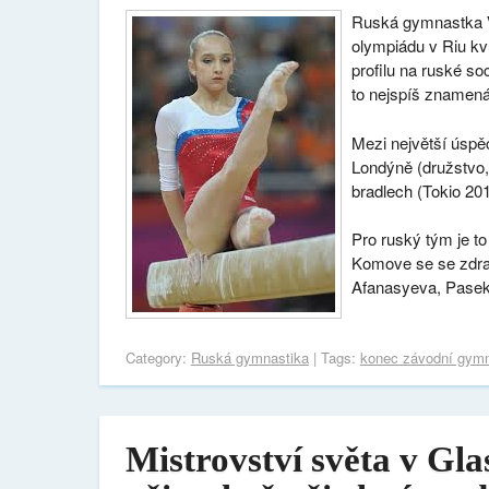
Ruská gymnastka
olympiádu v Riu kv
profilu na ruské so
to nejspíš znamená 
Mezi největší úspě
Londýně (družstvo, 
bradlech (Tokio 20
Pro ruský tým je t
Komove se se zdrav
Afanasyeva, Paseka
Category:
Ruská gymnastika
| Tags:
konec závodní gymn
Mistrovství světa v Gla