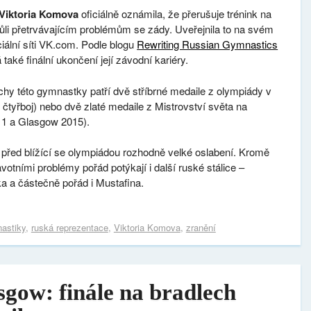
Viktoria Komova
oficiálně oznámila, že přerušuje trénink na
ůli přetrvávajícím problémům se zády.
Uveřejnila to na svém
ciální síti VK.com. Podle blogu
Rewriting Russian Gymnastics
také finální ukončení její závodní kariéry.
chy této gymnastky patří dvě stříbrné medaile z olympiády v
čtyřboj) nebo dvě zlaté medaile z Mistrovství světa na
11 a Glasgow 2015).
o před blížící se olympiádou rozhodně velké oslabení. Kromě
otními problémy pořád potýkají i další ruské stálice –
 a částečně pořád i Mustafina.
astiky
,
ruská reprezentace
,
Viktoria Komova
,
zranění
sgow: finále na bradlech