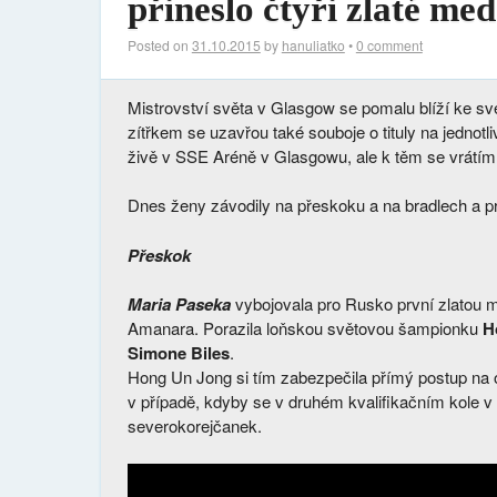
přineslo čtyři zlaté med
Posted on
31.10.2015
by
hanuliatko
•
0 comment
Mistrovství světa v Glasgow se pomalu blíží ke svém
zítřkem se uzavřou také souboje o tituly na jednot
živě v SSE Aréně v Glasgowu, ale k těm se vrátím 
Dnes ženy závodily na přeskoku a na bradlech a pr
Přeskok
Maria Paseka
vybojovala pro Rusko první zlatou m
Amanara. Porazila loňskou světovou šampionku
H
Simone Biles
.
Hong Un Jong si tím zabezpečila přímý postup na 
v případě, kdyby se v druhém kvalifikačním kole 
severokorejčanek.