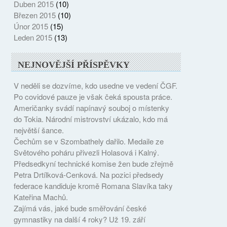
Duben 2015
(10)
Březen 2015
(10)
Únor 2015
(15)
Leden 2015
(13)
NEJNOVĚJŠÍ PŘÍSPĚVKY
V neděli se dozvíme, kdo usedne ve vedení ČGF.
Po covidové pauze je však čeká spousta práce.
Američanky svádí napínavý souboj o místenky
do Tokia. Národní mistrovství ukázalo, kdo má
největší šance.
Čechům se v Szombathely dařilo. Medaile ze
Světového poháru přivezli Holasová i Kalný.
Předsedkyní technické komise žen bude zřejmě
Petra Drtílková-Cenková. Na pozici předsedy
federace kandiduje kromě Romana Slavíka taky
Kateřina Machů.
Zajímá vás, jaké bude směřování české
gymnastiky na další 4 roky? Už 19. září