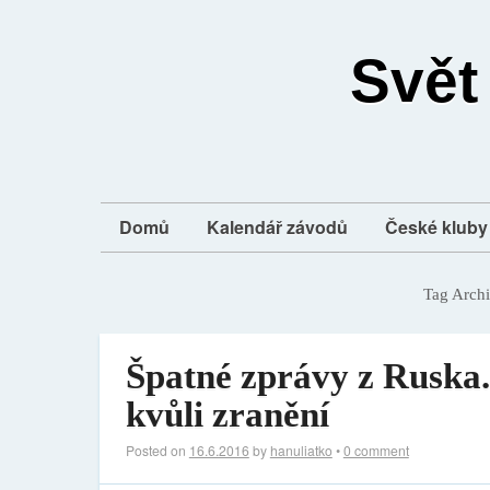
Svět
Domů
Kalendář závodů
České kluby 
Tag Arch
Špatné zprávy z Ruska
kvůli zranění
Posted on
16.6.2016
by
hanuliatko
•
0 comment