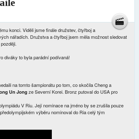
aile
u konci. Viděli jsme finále družstev, čtyřboj a
livých nářadích. Družstva a čtyřboj jsem měla možnost sledovat
později.
o diváky to byla parádní podívaná!
edaili na tomto šampionátu po tom, co skočila Cheng a
ong Un Jong
ze Severní Korei. Bronz putoval do USA pro
olympiádu V Riu. Její nominace na jméno by se zrušila pouze
v předolympijském výběru nominoval do Ria celý tým