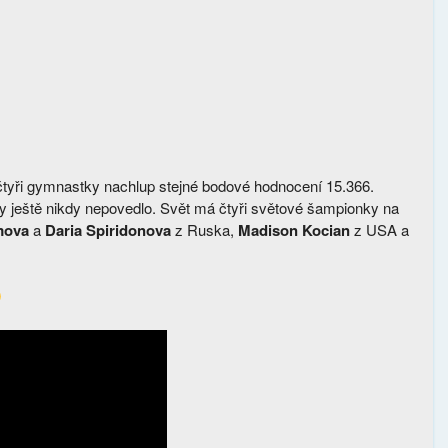
ž čtyři gymnastky nachlup stejné bodové hodnocení 15.366.
tiky ještě nikdy nepovedlo. Svět má čtyři světové šampionky na
mova
a
Daria Spiridonova
z Ruska,
Madison Kocian
z USA a