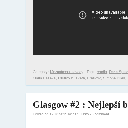
Category:
Mezinárodní závody
| Tags:
bradla
,
Daria Spiri
Maria Paseka
,
Mistrovstí světa
,
Přeskok
,
Simone Biles
,
Glasgow #2 : Nejlepší 
Posted on
17.10.2015
by
hanuliatko
•
0 comment