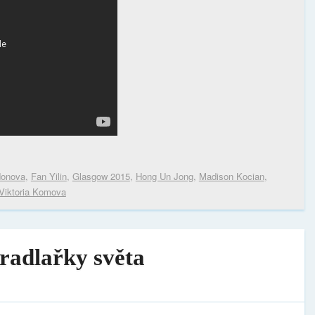
donova
,
Fan Yilin
,
Glasgow 2015
,
Hong Un Jong
,
Madison Kocian
,
Viktoria Komova
bradlařky světa