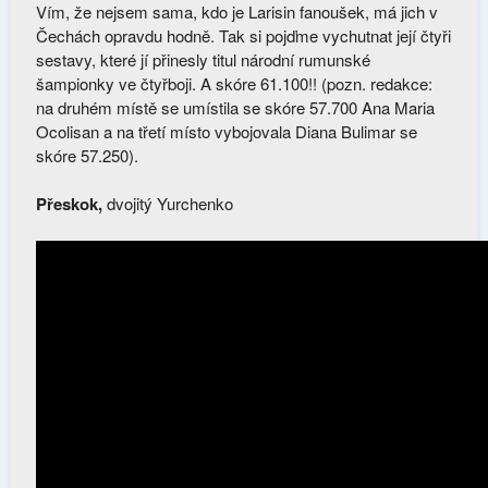
Vím, že nejsem sama, kdo je Larisin fanoušek, má jich v
Čechách opravdu hodně. Tak si pojďme vychutnat její čtyři
sestavy, které jí přinesly titul národní rumunské
šampionky ve čtyřboji. A skóre 61.100!! (pozn. redakce:
na druhém místě se umístila se skóre 57.700 Ana Maria
Ocolisan a na třetí místo vybojovala Diana Bulimar se
skóre 57.250).
Přeskok,
dvojitý Yurchenko