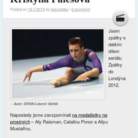
Posted on
19.7.2015
by
hanuliatko
•
0 comment
Jsem
zpátky s
dalším
dílem
seriálu
Zpátky
do
Londýna
2012.
Autor: DENÍK/Lubomír Stehlík
Naposledy jsme zavzpomínali
na medailistky na
prostných
– Aly Raisman, Catalinu Ponor a Aliyu
Mustafinu.