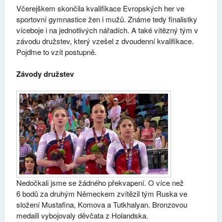
Včerejškem skončila kvalifikace Evropských her ve
sportovní gymnastice žen i mužů. Známe tedy finalistky
víceboje i na jednotlivých nářadích. A také vítězný tým v
závodu družstev, který vzešel z dvoudenní kvalifikace.
Pojďme to vzít postupně.
Závody družstev
Nedočkali jsme se žádného překvapení. O více než
6 bodů za druhým Německem zvítězil tým Ruska ve
složení Mustafina, Komova a Tutkhalyan. Bronzovou
medaili vybojovaly děvčata z Holandska.