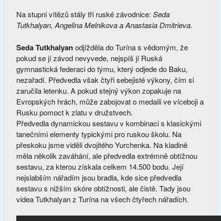
Na stupni vítězů stály tři ruské závodnice:
Seda
Tutkhalyan, Angelina Melnikova a Anastasia Dmitrieva.
Seda Tutkhalyan
odjížděla do Turína s vědomým, že
pokud se jí závod nevyvede, nejspíš jí Ruská
gymnastická federaci do týmu, který odjede do Baku,
nezařadí. Předvedla však čtyři sebejisté výkony, čím si
zaručila letenku. A pokud stejný výkon zopakuje na
Evropských hrách, může zabojovat o medaili ve víceboji a
Rusku pomoct k zlatu v družstvech.
Předvedla dynamickou sestavu v kombinaci s klasickými
tanečními elementy typickými pro ruskou školu. Na
přeskoku jsme viděli dvojitého Yurchenka. Na kladině
měla několik zaváhání, ale předvedla extrémně obtížnou
sestavu, za kterou získala celkem 14.500 bodu. Její
nejslabším nářadím jsou bradla, kde sice předvedla
sestavu s nižším skóre obtížnosti, ale čistě. Tady jsou
videa Tutkhalyan z Turína na všech čtyřech nářadích.