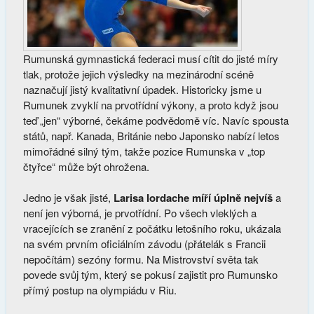
Rumunská gymnastická federaci musí cítit do jisté míry
tlak, protože jejich výsledky na mezinárodní scéně
naznačují jistý kvalitativní úpadek. Historicky jsme u
Rumunek zvyklí na prvotřídní výkony, a proto když jsou
teď „jen“ výborné, čekáme podvědomě víc. Navíc spousta
států, např. Kanada, Británie nebo Japonsko nabízí letos
mimořádné silný tým, takže pozice Rumunska v „top
čtyřce“ může být ohrožena.
Jedno je však jisté,
Larisa Iordache míří úplně nejvíš
a
není jen výborná, je prvotřídní. Po všech vleklých a
vracejících se zranění z počátku letošního roku, ukázala
na svém prvním oficiálním závodu (přátelák s Francii
nepočítám) sezóny formu. Na Mistrovství světa tak
povede svůj tým, který se pokusí zajistit pro Rumunsko
přímý postup na olympiádu v Riu.