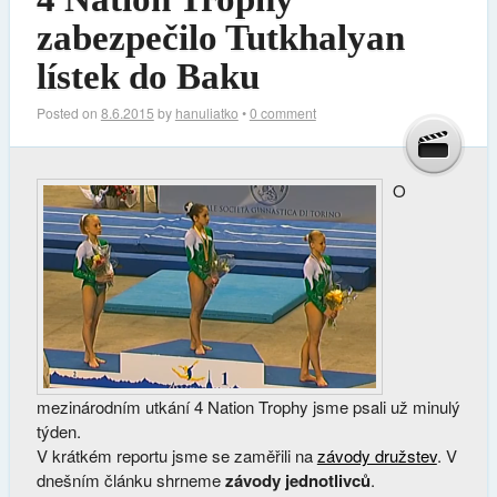
zabezpečilo Tutkhalyan
lístek do Baku
Posted on
8.6.2015
by
hanuliatko
•
0 comment
O
mezinárodním utkání 4 Nation Trophy jsme psali už minulý
týden.
V krátkém reportu jsme se zaměřili na
závody družstev
. V
dnešním článku shrneme
závody jednotlivců
.