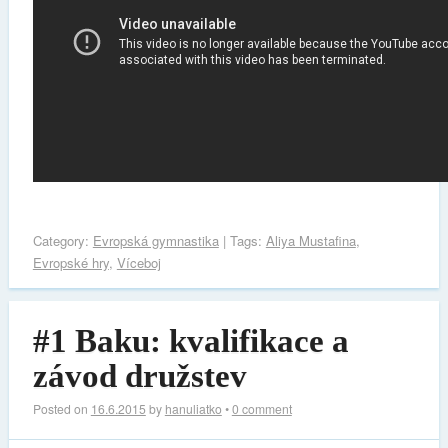
Category:
Evropská gymnastika
| Tags:
Aliya Mustafina
,
Evropské hry
,
Víceboj
#1 Baku: kvalifikace a
závod družstev
Posted on
16.6.2015
by
hanuliatko
•
0 comment