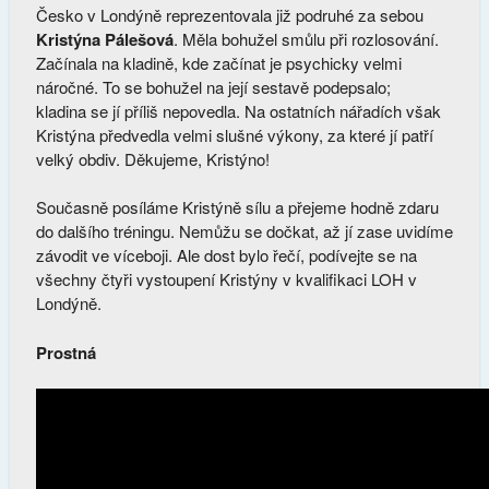
Česko v Londýně reprezentovala již podruhé za sebou
Kristýna Pálešová
. Měla bohužel smůlu při rozlosování.
Začínala na kladině, kde začínat je psychicky velmi
náročné. To se bohužel na její sestavě podepsalo;
kladina se jí příliš nepovedla. Na ostatních nářadích však
Kristýna předvedla velmi slušné výkony, za které jí patří
velký obdiv. Děkujeme, Kristýno!
Současně posíláme Kristýně sílu a přejeme hodně zdaru
do dalšího tréningu. Nemůžu se dočkat, až jí zase uvidíme
závodit ve víceboji. Ale dost bylo řečí, podívejte se na
všechny čtyři vystoupení Kristýny v kvalifikaci LOH v
Londýně.
Prostná