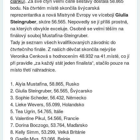
článku
). Za své čtyři velmi čisté sestavy dostala 58.865
bodu. Na čtvrtém místě skončila švýcarská
reprezentantka a nová Mistryně Evropy ve víceboji
Giulia
Steingruber
, skóre 56.565. Nepovedly se jí příliš prostná,
na kterých obvykle exceluje. Osobně se velmi těším na
finálový souboj Mustafina-Steingruber.
Tady je seznam všech kvalifikovaných závodnic do
čtvrtečního finále. Z našich děvčat skončila nejvýše
Veronika Cenková s hodnocením 48.932 na 41.místě, co jí
při pravidle „za každý stát jeden finalista“, stačilo pouze na
místo třetí náhradnice.
1. Alyia Mustafina, 58.865, Rusko
2. Giulia Steingruber, 56.565, Švýcarsko
3. Sophie Scheder, 56.432, Německo
4. Lieke Wevers, 55.099, Holandsko
5. Tea Ugrin, 54.765, Itálie
6. Valentine Pikul, 54.566, Francie
7. Dorina Boczogo, 53.764, Maďarsko
8. Kelly Simm, 53.299, Velká Británie
9. Gaelle Mys, 53.066, Belgie