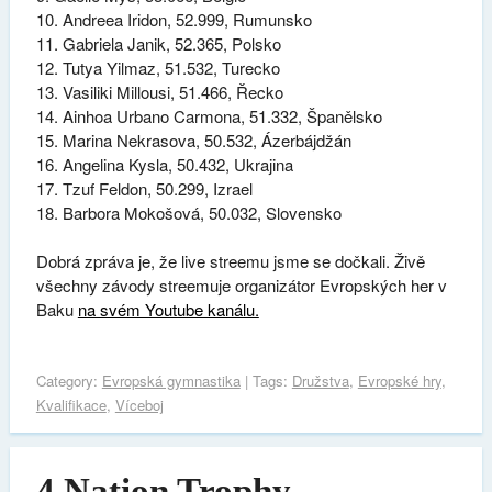
10. Andreea Iridon, 52.999, Rumunsko
11. Gabriela Janik, 52.365, Polsko
12. Tutya Yilmaz, 51.532, Turecko
13. Vasiliki Millousi, 51.466, Řecko
14. Ainhoa Urbano Carmona, 51.332, Španělsko
15. Marina Nekrasova, 50.532, Ázerbájdžán
16. Angelina Kysla, 50.432, Ukrajina
17. Tzuf Feldon, 50.299, Izrael
18. Barbora Mokošová, 50.032, Slovensko
Dobrá zpráva je, že live streemu jsme se dočkali. Živě
všechny závody streemuje organizátor Evropských her v
Baku
na svém Youtube kanálu.
Category:
Evropská gymnastika
| Tags:
Družstva
,
Evropské hry
,
Kvalifikace
,
Víceboj
4 Nation Trophy