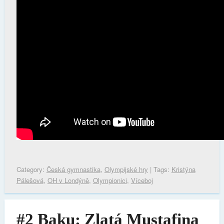
Category:
Česká gymnastika
,
Olympijské hry
| Tags:
Kristýna
Pálešová
,
OH v Londýně
,
Olympionici
,
Víceboj
#2 Baku: Zlatá Mustafina