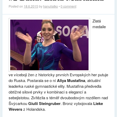
Posted on
18.6.2015
by
hanuliatko
•
0 comment
Zlatá
medaile
ve víceboji žen z historicky prvních Evropských her putuje
do Ruska. Postarala se o ní
Aliya Mustafina
, aktuální
leaderka ruské gymnastické elity. Mustafina předvedla
obtížné silové prvky v kombinaci s elegancí a
sebejistotou. Zvítězila s téměř dvoubodovým rozdílem nad
Švýcarkou
Giulii
Steingruber
. Bronz vybojovala
Lieke
Wevers
z Holandska.