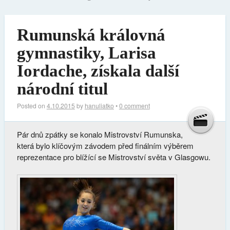
Rumunská královná
gymnastiky, Larisa
Iordache, získala další
národní titul
Posted on
4.10.2015
by
hanuliatko
•
0 comment
Pár dnů zpátky se konalo Mistrovství Rumunska,
která bylo klíčovým závodem před finálním výběrem
reprezentace pro blížící se Mistrovství světa v Glasgowu.