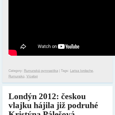
Category:
Rumunská gymnastika
| Tags:
Larisa Iordache
,
Rumunsko
,
Víceboj
Londýn 2012: českou
vlajku hájila již podruhé
Kristýna Pálešová