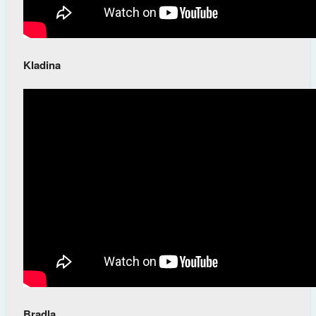
Kladina
Bradla