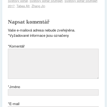
Světový pohár
,
Světový pohár Stuttgart
,
Světový pohár Stuttgart
2017
,
Tabea Alt
,
Zhang Jin
Napsat komentář
Vaše e-mailová adresa nebude zveřejněna.
*
Vyžadované informace jsou označeny
*
Komentář
*
Jméno
*
E-mail