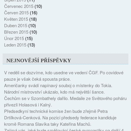
Červenec 2015
(10)
Červen 2015
(16)
Květen 2015
(18)
Duben 2015
(10)
Březen 2015
(10)
Únor 2015
(15)
Leden 2015
(13)
NEJNOVĚJŠÍ PŘÍSPĚVKY
V neděli se dozvíme, kdo usedne ve vedení ČGF. Po covidové
pauze je však čeká spousta práce.
Američanky svádí napínavý souboj o místenky do Tokia.
Národní mistrovství ukázalo, kdo má největší šance.
Čechům se v Szombathely dařilo. Medaile ze Světového poháru
přivezli Holasová i Kalný.
Předsedkyní technické komise žen bude zřejmě Petra
Drtílková-Cenková. Na pozici předsedy federace kandiduje
kromě Romana Slavíka taky Kateřina Machů.
Zajímá vás, jaké bude směřování české gymnastiky na další 4