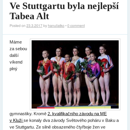
Ve Stuttgartu byla nejlepší
Tabea Alt
Posted on
23.3.2017
by
hanuliatko
•
0 comment
Máme
za sebou
další
víkend
plný
gymnastiky. Kromě
2. kvalifikačního závodu na ME
v Kluži
se konaly dva závody Světového poháru v Baku a
ve Stuttgartu. Ze silně obsazeného čtyřboje žen ve