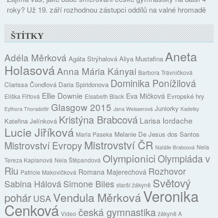
roky? Už 19. září rozhodnou zástupci oddílů na valné hromadě
ŠTÍTKY
Aneta
Adéla Měrková
Agáta Strýhalová
Aliya Mustafina
Holasová
Anna Mária Kányai
Barbora Trávničková
Dominika Ponížilová
Clarissa Čondlová
Daria Spiridonova
Ellie Downie
Eva Mičková
Evropské hry
Eliška Fiřtová
Elsabeth Black
Glasgow 2015
Juniorky
Eythora Thorsdottir
Jana Weisserová
Kadetky
Kristýna Brabcová
Larisa Iordache
Kateřina Jelínková
Lucie Jiříková
Melanie De Jesus dos Santos
Maria Paseka
Mistrovství ČR
Mistrovství Evropy
Nela
Natálie Brabcová
Olympionici
Olympiáda v
Tereza Kaplanová
Nela Štěpandová
Riu
Rozhovor
Romana Majerechová
Patricie Makovičková
Světový
Sabina Hálová
Simone Biles
starší žákyně
Veronika
Vendula Měrková
pohár
USA
Cenková
česká gymnastika
Video
žákyně A