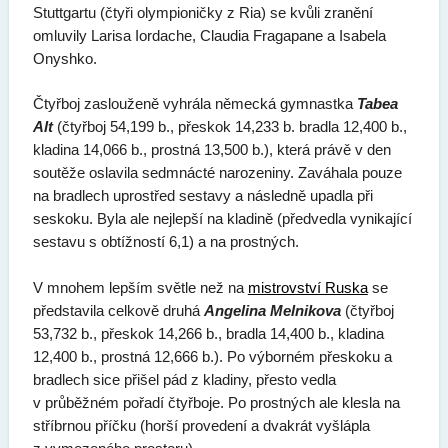
Stuttgartu (čtyři olympioničky z Ria) se kvůli zranění
omluvily Larisa Iordache, Claudia Fragapane a Isabela
Onyshko.
Čtyřboj zaslouženě vyhrála německá gymnastka
Tabea
Alt
(čtyřboj 54,199 b., přeskok 14,233 b. bradla 12,400 b.,
kladina 14,066 b., prostná 13,500 b.), která právě v den
soutěže oslavila sedmnácté narozeniny. Zaváhala pouze
na bradlech uprostřed sestavy a následně upadla při
seskoku. Byla ale nejlepší na kladině (předvedla vynikající
sestavu s obtížností 6,1) a na prostných.
V mnohem lepším světle než na
mistrovství Ruska
se
představila celkově druhá
Angelina Melnikova
(čtyřboj
53,732 b., přeskok 14,266 b., bradla 14,400 b., kladina
12,400 b., prostná 12,666 b.). Po výborném přeskoku a
bradlech sice přišel pád z kladiny, přesto vedla
v průběžném pořadí čtyřboje. Po prostných ale klesla na
stříbrnou příčku (horší provedení a dvakrát vyšlápla