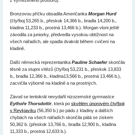
z vymezeného prostoru).
Bronzovou příčku obsadila Američanka
Morgan Hurd
(čtyřboj 53,265 b., přeskok 14,366 b., bradla 14,200 b.,
kladina 11,233 b., prostná 13,466 b.). Morgan vloni ještě
závodila za juniorky, předvedla vysokou obtížnost na
všech nářadích, ale spadla dvakrát během cvičení na
kladině.
Další německá reprezentantka
Pauline Schaefer
skončila
těsně za stupni vítězů (čtyřboj 53,231 b., přeskok 13,833
b., bradla 12,366 b., kladina13,566 b., prostná 13,466 b.),
zacvičila výborně na kladině a na prostných.
Závod se tentokrát nevydařil nizozemské gymnastce
Eythoře Thorsdottir
, která po
skvělém únorovém čtyřboji
v Reykjavíku
(56,350 b.) po pádu z kladiny a dalších
chybách na všech nářadích skončila pátá se ziskem
50,362 b. (přeskok 13,766 b., bradla 12,900 b., kladina
11,333 b., prostná 12,633 b.).