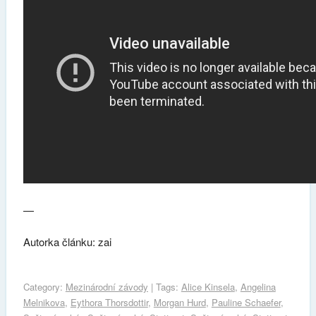
—
Autorka článku: zai
Category:
Mezinárodní závody
| Tags:
Alice Kinsela
,
Angelina
Melnikova
,
Eythora Thorsdottir
,
Morgan Hurd
,
Pauline Schaefer
,