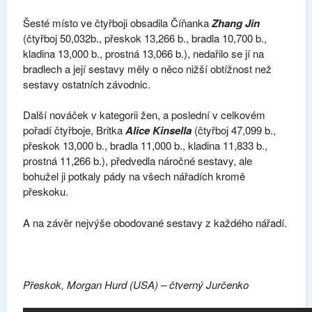
Šesté místo ve čtyřboji obsadila Číňanka
Zhang Jin
(čtyřboj 50,032b., přeskok 13,266 b., bradla 10,700 b.,
kladina 13,000 b., prostná 13,066 b.), nedařilo se jí na
bradlech a její sestavy měly o něco nižší obtížnost než
sestavy ostatních závodnic.
Další nováček v kategorii žen, a poslední v celkovém
pořadí čtyřboje, Britka
Alice Kinsella
(čtyřboj 47,099 b.,
přeskok 13,000 b., bradla 11,000 b., kladina 11,833 b.,
prostná 11,266 b.), předvedla náročné sestavy, ale
bohužel ji potkaly pády na všech nářadích kromě
přeskoku.
A na závěr nejvýše obodované sestavy z každého nářadí.
Přeskok, Morgan Hurd (USA) – čtverný Jurčenko