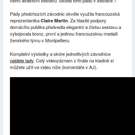
velmi atraktivní sestavu. Škoda toho pádu v sestavě :/
Pády předchozích závodnic skvěle využila francouzská
reprezentantka
Claire Martin
. Za hlasité podpory
domácího publika předvedla elegantní a čistou sestavu a
vybojovala bronz, první a jedinou francouzskou medaili
ženského týmu v Montpellieru.
Kompletní výsledky a skóre jednotlivých závodnice
najdete tady
. Celý videozáznam z finále na kladině si
můžete užít ve videu níže (komentáře v AJ).