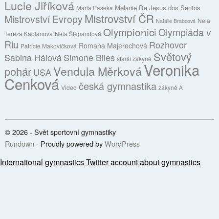
Lucie Jiříková
Melanie De Jesus dos Santos
Maria Paseka
Mistrovství ČR
Mistrovství Evropy
Nela
Natálie Brabcová
Olympionici
Olympiáda v
Tereza Kaplanová
Nela Štěpandová
Riu
Rozhovor
Romana Majerechová
Patricie Makovičková
Světový
Sabina Hálová
Simone Biles
starší žákyně
Veronika
Vendula Měrková
pohár
USA
Cenková
česká gymnastika
Video
žákyně A
© 2026 - Svět sportovní gymnastiky
Rundown
- Proudly powered by
WordPress
International gymnastics
Twitter account about gymnastics