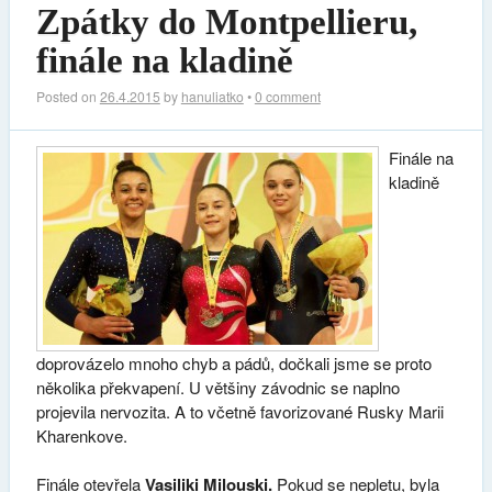
Zpátky do Montpellieru,
finále na kladině
Posted on
26.4.2015
by
hanuliatko
•
0 comment
Finále na
kladině
doprovázelo mnoho chyb a pádů, dočkali jsme se proto
několika překvapení. U většiny závodnic se naplno
projevila nervozita. A to včetně favorizované Rusky Marii
Kharenkove.
Finále otevřela
Vasiliki Milouski.
Pokud se nepletu, byla