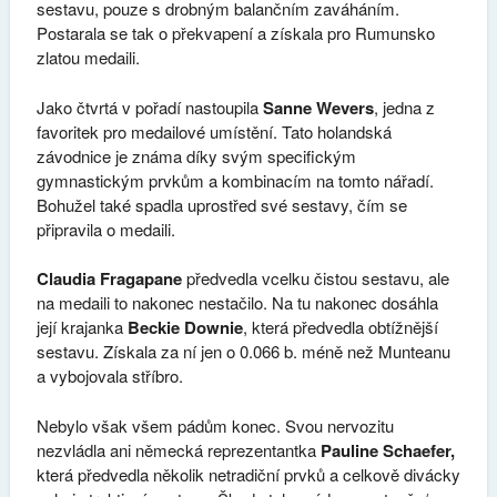
sestavu, pouze s drobným balančním zaváháním.
Postarala se tak o překvapení a získala pro Rumunsko
zlatou medaili.
Jako čtvrtá v pořadí nastoupila
Sanne Wevers
, jedna z
favoritek pro medailové umístění. Tato holandská
závodnice je známa díky svým specifickým
gymnastickým prvkům a kombinacím na tomto nářadí.
Bohužel také spadla uprostřed své sestavy, čím se
připravila o medaili.
Claudia Fragapane
předvedla vcelku čistou sestavu, ale
na medaili to nakonec nestačilo. Na tu nakonec dosáhla
její krajanka
Beckie Downie
, která předvedla obtížnější
sestavu. Získala za ní jen o 0.066 b. méně než Munteanu
a vybojovala stříbro.
Nebylo však všem pádům konec. Svou nervozitu
nezvládla ani německá reprezentantka
Pauline Schaefer,
která předvedla několik netradiční prvků a celkově divácky