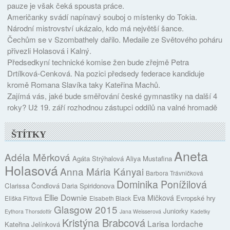
pauze je však čeká spousta práce.
Američanky svádí napínavý souboj o místenky do Tokia.
Národní mistrovství ukázalo, kdo má největší šance.
Čechům se v Szombathely dařilo. Medaile ze Světového poháru
přivezli Holasová i Kalný.
Předsedkyní technické komise žen bude zřejmě Petra
Drtílková-Cenková. Na pozici předsedy federace kandiduje
kromě Romana Slavíka taky Kateřina Machů.
Zajímá vás, jaké bude směřování české gymnastiky na další 4
roky? Už 19. září rozhodnou zástupci oddílů na valné hromadě
ŠTÍTKY
Aneta
Adéla Měrková
Agáta Strýhalová
Aliya Mustafina
Holasová
Anna Mária Kányai
Barbora Trávničková
Dominika Ponížilová
Clarissa Čondlová
Daria Spiridonova
Ellie Downie
Eva Mičková
Evropské hry
Eliška Fiřtová
Elsabeth Black
Glasgow 2015
Juniorky
Eythora Thorsdottir
Jana Weisserová
Kadetky
Kristýna Brabcová
Larisa Iordache
Kateřina Jelínková