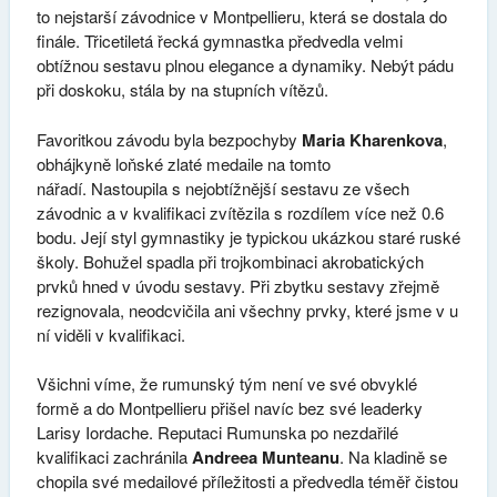
to nejstarší závodnice v Montpellieru, která se dostala do
finále. Třicetiletá řecká gymnastka předvedla velmi
obtížnou sestavu plnou elegance a dynamiky. Nebýt pádu
při doskoku, stála by na stupních vítězů.
Favoritkou závodu byla bezpochyby
Maria Kharenkova
,
obhájkyně loňské zlaté medaile na tomto
nářadí. Nastoupila s nejobtížnější sestavu ze všech
závodnic a v kvalifikaci zvítězila s rozdílem více než 0.6
bodu. Její styl gymnastiky je typickou ukázkou staré ruské
školy. Bohužel spadla při trojkombinaci akrobatických
prvků hned v úvodu sestavy. Při zbytku sestavy zřejmě
rezignovala, neodcvičila ani všechny prvky, které jsme v u
ní viděli v kvalifikaci.
Všichni víme, že rumunský tým není ve své obvyklé
formě a do Montpellieru přišel navíc bez své leaderky
Larisy Iordache. Reputaci Rumunska po nezdařilé
kvalifikaci zachránila
Andreea Munteanu
. Na kladině se
chopila své medailové příležitosti a předvedla téměř čistou