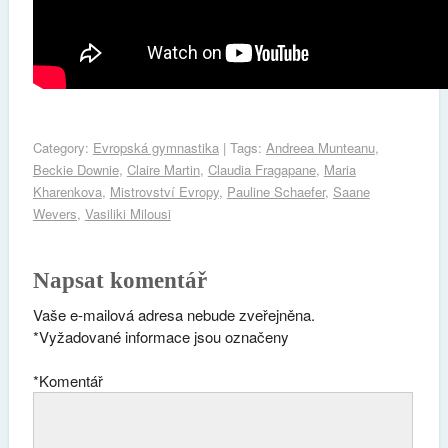
Category:
Evropská gymnastika
| Tags:
Andreea Munteanu
,
Beckie Downie
,
Claire Martin
,
Claudia Fragapane
,
Maria
Kharenkova
,
Mistrovství Evropy
,
Pauline Schaefer
,
Saane
Wevers
,
Vasiliki Milousi
Napsat komentář
Vaše e-mailová adresa nebude zveřejněna.
*
Vyžadované informace jsou označeny
*
Komentář