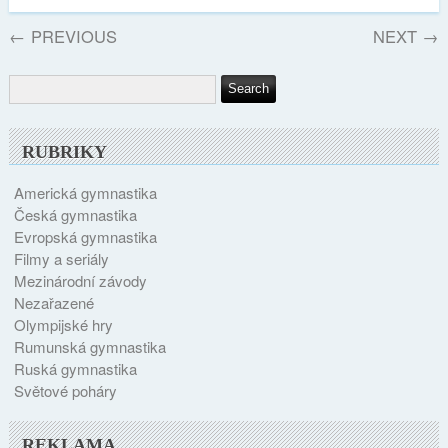
←
PREVIOUS
NEXT
→
RUBRIKY
Americká gymnastika
Česká gymnastika
Evropská gymnastika
Filmy a seriály
Mezinárodní závody
Nezařazené
Olympijské hry
Rumunská gymnastika
Ruská gymnastika
Světové poháry
REKLAMA