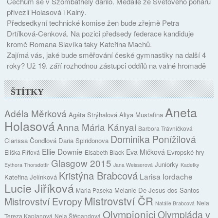
Čechům se v Szombathely dařilo. Medaile ze Světového poháru
přivezli Holasová i Kalný.
Předsedkyní technické komise žen bude zřejmě Petra
Drtílková-Cenková. Na pozici předsedy federace kandiduje
kromě Romana Slavíka taky Kateřina Machů.
Zajímá vás, jaké bude směřování české gymnastiky na další 4
roky? Už 19. září rozhodnou zástupci oddílů na valné hromadě
ŠTÍTKY
Aneta
Adéla Měrková
Agáta Strýhalová
Aliya Mustafina
Holasová
Anna Mária Kányai
Barbora Trávničková
Dominika Ponížilová
Clarissa Čondlová
Daria Spiridonova
Ellie Downie
Eva Mičková
Evropské hry
Eliška Fiřtová
Elsabeth Black
Glasgow 2015
Juniorky
Eythora Thorsdottir
Jana Weisserová
Kadetky
Kristýna Brabcová
Larisa Iordache
Kateřina Jelínková
Lucie Jiříková
Melanie De Jesus dos Santos
Maria Paseka
Mistrovství ČR
Mistrovství Evropy
Nela
Natálie Brabcová
Olympionici
Olympiáda v
Tereza Kaplanová
Nela Štěpandová