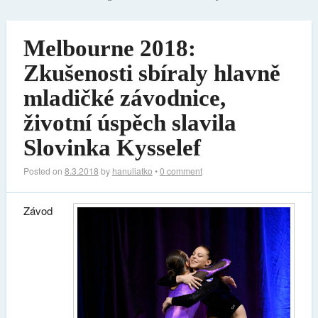
Melbourne 2018:
Zkušenosti sbíraly hlavně
mladičké závodnice,
životní úspěch slavila
Slovinka Kysselef
Posted on
8.3.2018
by
hanuliatko
•
0 comment
Závod