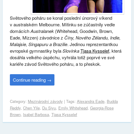
Světového poháru se konal poslední únorový víkend
v australském Melbourne. Mítinku se zúčastnily vedle
domácích
Australanek
(Whitehead, Goodwin, Brown,
Eade, Mizzen) závodnice z
Číny, Nového Zélandu, Indie,
Malajsie, Singapuru a Brazilie
. Jedinou reprezentantkou
evropské gymnastiky byla
Slovinka
Tjasa Kysselef
, která
dosáhla velkého úspěchu, vyhrála totiž poprvé ve své
kariéře závod Světového poháru, a to přeskok.
Continue reading
→
Category:
Mezinárodní závody
| Tags:
Alexandra Eade
,
Budda
Reddy
,
Chen Yile
,
Du Siyu
,
Emily Whitehead
,
Georgia-Rose
Brown
,
Isabel Barbosa
,
Tjasa Kysselef