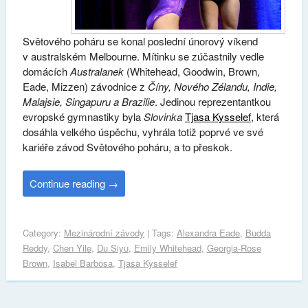
Světového poháru se konal poslední únorový víkend
v australském Melbourne. Mítinku se zúčastnily vedle
domácích
Australanek
(Whitehead, Goodwin, Brown,
Eade, Mizzen) závodnice z
Číny, Nového Zélandu, Indie,
Malajsie, Singapuru a Brazilie
. Jedinou reprezentantkou
evropské gymnastiky byla
Slovinka
Tjasa Kysselef
, která
dosáhla velkého úspěchu, vyhrála totiž poprvé ve své
kariéře závod Světového poháru, a to přeskok.
Continue reading
→
Category:
Mezinárodní závody
| Tags:
Alexandra Eade
,
Budda
Reddy
,
Chen Yile
,
Du Siyu
,
Emily Whitehead
,
Georgia-Rose
Brown
,
Isabel Barbosa
,
Tjasa Kysselef