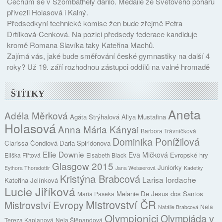
Čechům se v Szombathely dařilo. Medaile ze Světového poháru
přivezli Holasová i Kalný.
Předsedkyní technické komise žen bude zřejmě Petra
Drtílková-Cenková. Na pozici předsedy federace kandiduje
kromě Romana Slavíka taky Kateřina Machů.
Zajímá vás, jaké bude směřování české gymnastiky na další 4
roky? Už 19. září rozhodnou zástupci oddílů na valné hromadě
ŠTÍTKY
Aneta
Adéla Měrková
Agáta Strýhalová
Aliya Mustafina
Holasová
Anna Mária Kányai
Barbora Trávničková
Dominika Ponížilová
Clarissa Čondlová
Daria Spiridonova
Ellie Downie
Eva Mičková
Evropské hry
Eliška Fiřtová
Elsabeth Black
Glasgow 2015
Juniorky
Eythora Thorsdottir
Jana Weisserová
Kadetky
Kristýna Brabcová
Larisa Iordache
Kateřina Jelínková
Lucie Jiříková
Melanie De Jesus dos Santos
Maria Paseka
Mistrovství ČR
Mistrovství Evropy
Nela
Natálie Brabcová
Olympionici
Olympiáda v
Tereza Kaplanová
Nela Štěpandová