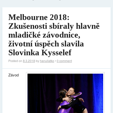
Melbourne 2018:
Zkušenosti sbíraly hlavně
mladičké závodnice,
životní úspěch slavila
Slovinka Kysselef
Posted on
8.3.2018
by
hanuliatko
•
0 comment
Závod