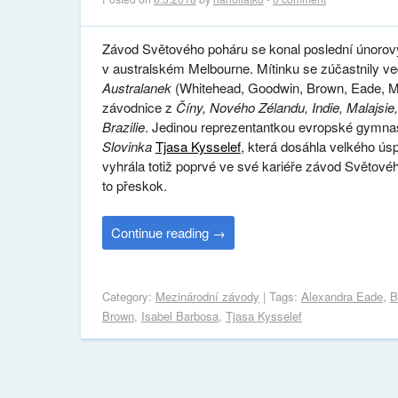
Závod Světového poháru se konal poslední únorov
v australském Melbourne. Mítinku se zúčastnily v
Australanek
(Whitehead, Goodwin, Brown, Eade, M
závodnice z
Číny, Nového Zélandu, Indie, Malajsie
Brazilie
. Jedinou reprezentantkou evropské gymnas
Slovinka
Tjasa Kysselef
, která dosáhla velkého ús
vyhrála totiž poprvé ve své kariéře závod Světové
to přeskok.
Continue reading
→
Category:
Mezinárodní závody
| Tags:
Alexandra Eade
,
B
Brown
,
Isabel Barbosa
,
Tjasa Kysselef