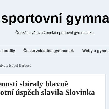
 sportovní gymna
Česká i světová ženská sportovní gymnastika
a oddíly
Česká základna gymnastek
Weby o gymna
hives:
Isabel Barbosa
osti sbíraly hlavně
otní úspěch slavila Slovinka