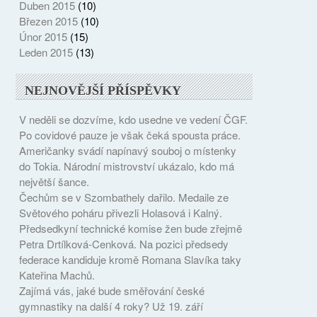
Duben 2015
(10)
Březen 2015
(10)
Únor 2015
(15)
Leden 2015
(13)
NEJNOVĚJŠÍ PŘÍSPĚVKY
V neděli se dozvíme, kdo usedne ve vedení ČGF.
Po covidové pauze je však čeká spousta práce.
Američanky svádí napínavý souboj o místenky
do Tokia. Národní mistrovství ukázalo, kdo má
největší šance.
Čechům se v Szombathely dařilo. Medaile ze
Světového poháru přivezli Holasová i Kalný.
Předsedkyní technické komise žen bude zřejmě
Petra Drtílková-Cenková. Na pozici předsedy
federace kandiduje kromě Romana Slavíka taky
Kateřina Machů.
Zajímá vás, jaké bude směřování české
gymnastiky na další 4 roky? Už 19. září