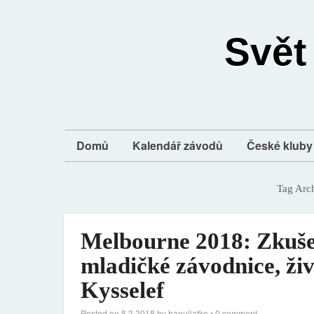
Svět
Domů
Kalendář závodů
České kluby 
Tag Arc
Melbourne 2018: Zkušen
mladičké závodnice, živ
Kysselef
Posted on
8.3.2018
by
hanuliatko
•
0 comment