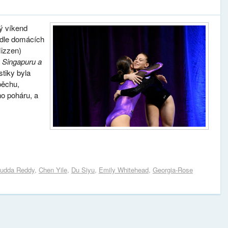
ý víkend
edle domácích
izzen)
, Singapuru a
tiky byla
pěchu,
ho poháru, a
udda Reddy
,
Chen Yile
,
Du Siyu
,
Emily Whitehead
,
Georgia-Rose