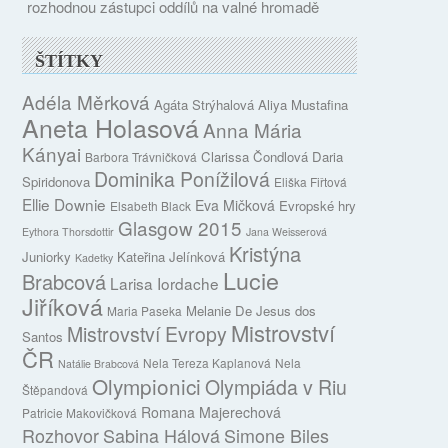
rozhodnou zástupci oddílů na valné hromadě
ŠTÍTKY
Adéla Měrková
Agáta Strýhalová
Aliya Mustafina
Aneta Holasová
Anna Mária
Kányai
Clarissa Čondlová
Daria
Barbora Trávničková
Dominika Ponížilová
Spiridonova
Eliška Fiřtová
Ellie Downie
Eva Mičková
Evropské hry
Elsabeth Black
Glasgow 2015
Eythora Thorsdottir
Jana Weisserová
Kristýna
Juniorky
Kateřina Jelínková
Kadetky
Lucie
Brabcová
Larisa Iordache
Jiříková
Melanie De Jesus dos
Maria Paseka
Mistrovství
Mistrovství Evropy
Santos
ČR
Nela Tereza Kaplanová
Nela
Natálie Brabcová
Olympionici
Olympiáda v Riu
Štěpandová
Romana Majerechová
Patricie Makovičková
Rozhovor
Sabina Hálová
Simone Biles