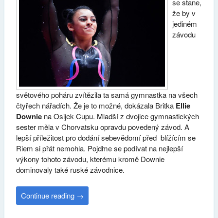
se stane,
že by v
jediném
závodu
světového poháru zvítězila ta samá gymnastka na všech
čtyřech nářadích. Že je to možné, dokázala Britka
Ellie
Downie
na Osijek Cupu. Mladší z dvojice gymnastických
sester měla v Chorvatsku opravdu povedený závod. A
lepší příležitost pro dodání sebevědomí před blížícím se
Riem si přát nemohla. Pojďme se podívat na nejlepší
výkony tohoto závodu, kterému kromě Downie
dominovaly také ruské závodnice.
Continue reading
→