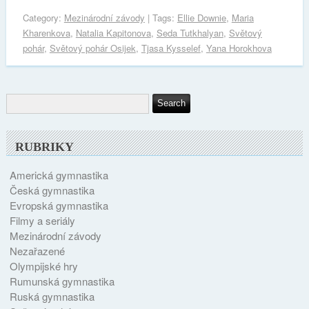
Category:
Mezinárodní závody
| Tags:
Ellie Downie
,
Maria
Kharenkova
,
Natalia Kapitonova
,
Seda Tutkhalyan
,
Světový
pohár
,
Světový pohár Osijek
,
Tjasa Kysselef
,
Yana Horokhova
RUBRIKY
Americká gymnastika
Česká gymnastika
Evropská gymnastika
Filmy a seriály
Mezinárodní závody
Nezařazené
Olympijské hry
Rumunská gymnastika
Ruská gymnastika