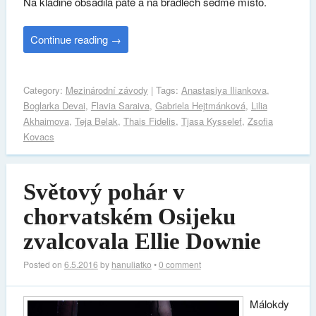
Na kladině obsadila páté a na bradlech sedmé místo.
Continue reading
→
Category:
Mezinárodní závody
| Tags:
Anastasiya Iliankova
,
Boglarka Devai
,
Flavia Saraiva
,
Gabriela Hejtmánková
,
Lilia
Akhaimova
,
Teja Belak
,
Thais Fidelis
,
Tjasa Kysselef
,
Zsofia
Kovacs
Světový pohár v
chorvatském Osijeku
zvalcovala Ellie Downie
Posted on
6.5.2016
by
hanuliatko
•
0 comment
Málokdy