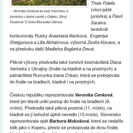
Thais Fidelis
(vloni ještě
Veronika Cenková se svojí maminkou a
juniorka) a
Flavii
trenérkou v jedné osobě v Osijeku. Zdroj:
Saraiva
Facebook TJ Sokol Moravská Ostrava
tentokrát
konkurovaly Rusky
Anastasia Iliankova, Evgeniya
Shelgunova
a
Lilia Akhaimova
, výborná
Zsofia Kovacs
, a
na přeskoku další Maďarka
Boglarka Devai
.
Pěkné výkony předvedla také čerstvě šestnáctiletá
Diana
Varinska
z Ukrajiny (finále na kladině a na prostných) a
patnáctiletá Rumunka
Ioana Crisan
, která se probojovala
do finále na bradlech, kladině i na prostných.
Českou republiku reprezentovala
Veronika Cenková
,
které jen těsně unikl postup do finále na bradlech (9.
místo). Předvedla také pěkná prostná (11. místo), na
kladině se jí bohužel úplně nevedlo (13.místo). Slovensko
reprezentovala opět
Barbora Mokošová
, které se nedařilo
tolik jako v Koperu, přesto se probojovala do dvou finále.