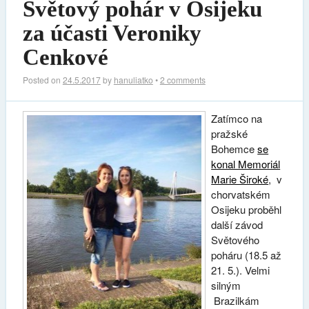
Světový pohár v Osijeku
za účasti Veroniky
Cenkové
Posted on
24.5.2017
by
hanuliatko
•
2 comments
Zatímco na
pražské
Bohemce
se
konal Memoriál
Marie Široké
, v
chorvatském
Osijeku proběhl
další závod
Světového
poháru (18.5 až
21. 5.). Velmi
silným
Brazilkám