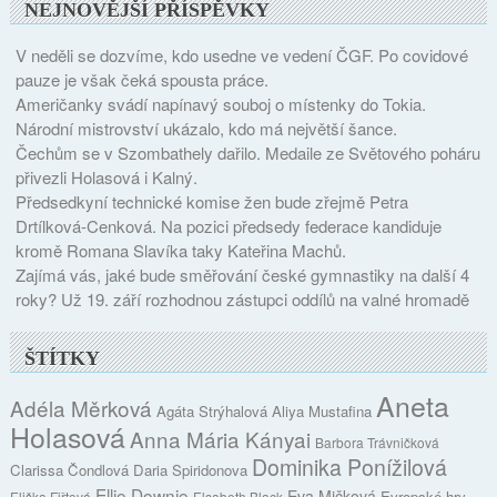
NEJNOVĚJŠÍ PŘÍSPĚVKY
V neděli se dozvíme, kdo usedne ve vedení ČGF. Po covidové
pauze je však čeká spousta práce.
Američanky svádí napínavý souboj o místenky do Tokia.
Národní mistrovství ukázalo, kdo má největší šance.
Čechům se v Szombathely dařilo. Medaile ze Světového poháru
přivezli Holasová i Kalný.
Předsedkyní technické komise žen bude zřejmě Petra
Drtílková-Cenková. Na pozici předsedy federace kandiduje
kromě Romana Slavíka taky Kateřina Machů.
Zajímá vás, jaké bude směřování české gymnastiky na další 4
roky? Už 19. září rozhodnou zástupci oddílů na valné hromadě
ŠTÍTKY
Aneta
Adéla Měrková
Agáta Strýhalová
Aliya Mustafina
Holasová
Anna Mária Kányai
Barbora Trávničková
Dominika Ponížilová
Clarissa Čondlová
Daria Spiridonova
Ellie Downie
Eva Mičková
Evropské hry
Eliška Fiřtová
Elsabeth Black