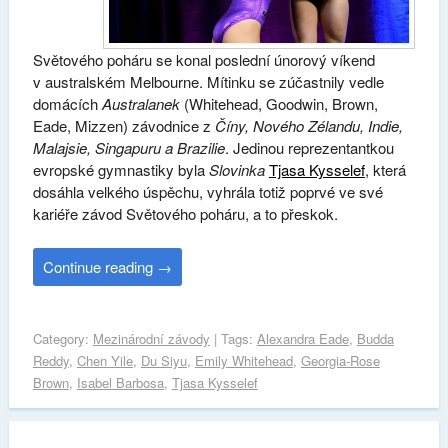
Světového poháru se konal poslední únorový víkend
v australském Melbourne. Mítinku se zúčastnily vedle
domácích
Australanek
(Whitehead, Goodwin, Brown,
Eade, Mizzen) závodnice z
Číny, Nového Zélandu, Indie,
Malajsie, Singapuru a Brazilie
. Jedinou reprezentantkou
evropské gymnastiky byla
Slovinka
Tjasa Kysselef
, která
dosáhla velkého úspěchu, vyhrála totiž poprvé ve své
kariéře závod Světového poháru, a to přeskok.
Continue reading
→
Category:
Mezinárodní závody
| Tags:
Alexandra Eade
,
Budda
Reddy
,
Chen Yile
,
Du Siyu
,
Emily Whitehead
,
Georgia-Rose
Brown
,
Isabel Barbosa
,
Tjasa Kysselef