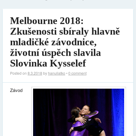
Melbourne 2018:
Zkušenosti sbíraly hlavně
mladičké závodnice,
životní úspěch slavila
Slovinka Kysselef
Posted on
8.3.2018
by
hanuliatko
•
0 comment
Závod