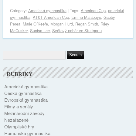
Category:
Americká gymnastika
| Tags:
American Cup
,
americká
gymnastika
,
AT&T American Cup
,
Emma Malabuyo
,
Gabby
Perea
,
Maile O´Keefe
,
Morgan Hurd
,
Regan Smith
,
Riley
McCusker
,
Sunisa Lee
,
Světový pohár ve Stuttgartu
RUBRIKY
Americká gymnastika
Česká gymnastika
Evropská gymnastika
Filmy a seriály
Mezinárodní závody
Nezařazené
Olympijské hry
Rumunská gymnastika