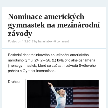
Nominace amerických
gymnastek na mezinárodní
závody
Posted on
1.3.2017
by
hanuliatko
•
0 comment
Poslední den tréninkového soustředění amerického
národního týmu (24. 2 – 28. 2.)
byla oficiálně oznámena
jména gymnastek,
které se zúčastní závodů Světového
poháru a Gymnix International.
Druhou