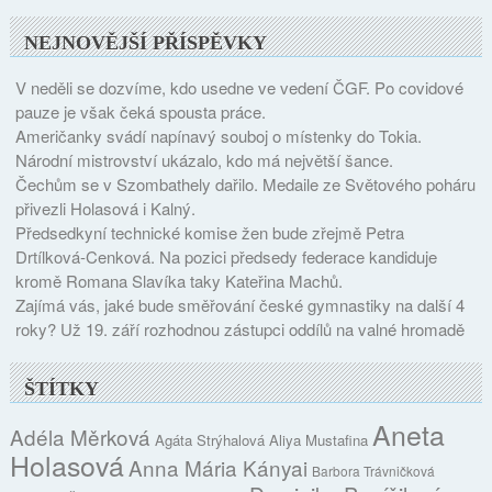
NEJNOVĚJŠÍ PŘÍSPĚVKY
V neděli se dozvíme, kdo usedne ve vedení ČGF. Po covidové
pauze je však čeká spousta práce.
Američanky svádí napínavý souboj o místenky do Tokia.
Národní mistrovství ukázalo, kdo má největší šance.
Čechům se v Szombathely dařilo. Medaile ze Světového poháru
přivezli Holasová i Kalný.
Předsedkyní technické komise žen bude zřejmě Petra
Drtílková-Cenková. Na pozici předsedy federace kandiduje
kromě Romana Slavíka taky Kateřina Machů.
Zajímá vás, jaké bude směřování české gymnastiky na další 4
roky? Už 19. září rozhodnou zástupci oddílů na valné hromadě
ŠTÍTKY
Aneta
Adéla Měrková
Agáta Strýhalová
Aliya Mustafina
Holasová
Anna Mária Kányai
Barbora Trávničková