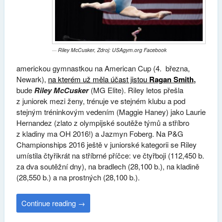
Riley McCusker, Zdroj: USAgym.org Facebook
americkou gymnastkou na
American Cup
(4. března,
Newark),
na kterém už měla účast jistou
Ragan Smith
,
bude
Riley McCusker
(MG Elite). Riley letos přešla
z juniorek mezi ženy, trénuje ve stejném klubu a pod
stejným tréninkovým vedením (Maggie Haney) jako Laurie
Hernandez (zlato z olympijské soutěže týmů a stříbro
z kladiny ma OH 2016!) a Jazmyn Foberg. Na P&G
Championships 2016 ještě v juniorské kategorii se Riley
umístila čtyřikrát na stříbrné příčce: ve čtyřboji (112,450 b.
za dva soutěžní dny), na bradlech (28,100 b.), na kladině
(28,550 b.) a na prostných (28,100 b.).
Continue reading
→