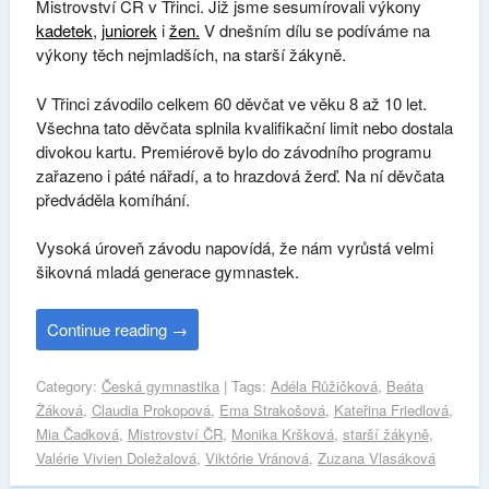
Mistrovství ČR v Třinci. Již jsme sesumírovali výkony
kadetek
,
juniorek
i
žen.
V dnešním dílu se podíváme na
výkony těch nejmladších, na starší žákyně.
V Třinci závodilo celkem 60 děvčat ve věku 8 až 10 let.
Všechna tato děvčata splnila kvalifikační limit nebo dostala
divokou kartu. Premiérově bylo do závodního programu
zařazeno i páté nářadí, a to hrazdová žerď. Na ní děvčata
předváděla komíhání.
Vysoká úroveň závodu napovídá, že nám vyrůstá velmi
šikovná mladá generace gymnastek.
Continue reading
→
Category:
Česká gymnastika
| Tags:
Adéla Růžičková
,
Beáta
Žáková
,
Claudia Prokopová
,
Ema Strakošová
,
Kateřina Friedlová
,
Mia Čadková
,
Mistrovství ČR
,
Monika Kršková
,
starší žákyně
,
Valérie Vivien Doležalová
,
Viktórie Vránová
,
Zuzana Vlasáková