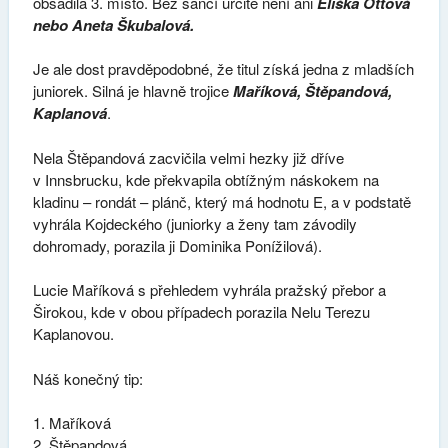
obsadila 3. místo. Bez šancí určitě není ani
Eliška Ottová
nebo Aneta Škubalová.
Je ale dost pravděpodobné, že titul získá jedna z mladších
juniorek. Silná je hlavně trojice
Maříková, Štěpandová,
Kaplanová
.
Nela Štěpandová zacvičila velmi hezky již dříve
v Innsbrucku, kde překvapila obtížným náskokem na
kladinu – rondát – plánč, který má hodnotu E, a v podstatě
vyhrála Kojdeckého (juniorky a ženy tam závodily
dohromady, porazila ji Dominika Ponížilová).
Lucie Maříková s přehledem vyhrála pražský přebor a
Širokou, kde v obou případech porazila Nelu Terezu
Kaplanovou.
Náš konečný tip:
Maříková
Štěpandová