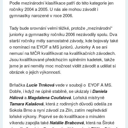
Podle mezinárodní klasifikace patří do této kategorie jen
ročníky 2004 a 2005. U nás ale mohou závodit i
gymnastky narozené v roce 2006.
Tady bude srovnání velmi těžké, protože „mezinárodní“
juniorky a gymnastky ročníku 2006 nezávodily spolu. Dva
starší ročníky měly samostatné závody, kde bojovaly také
o nominaci na EYOF a MS juniorů. Juniorky A se ani
nemusí na MČR kvalifikovat na kvalifikačních závodech.
Jsou kvalifikované předchozím splněním kadetek, takže
jsme je ani neměly moc možnost vidět závodit a udělat si
obrázek o jejich výkonnosti.
Brňačka
Lucie Trnková
vede v souboji o EYOF A MS.
Dobře, i když ne úplně stabilně, se ukázaly i
Daniela
Hálová
a
Magdalena Coufalová
. Loňská mistryně
Tamara Kalašová
, která z rodinných důvodů odešla ze
Sokola Brno a nyní závodí za Zlín, zatím nepředvádí
loňské výkony. Poprvé se do kvalifikace o minulém
víkendu zapojila také
Natálie Brabcová
, která na Široké