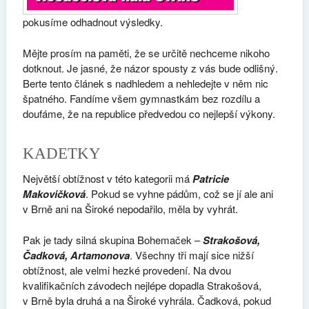
pokusíme odhadnout výsledky.
Mějte prosím na paměti, že se určitě nechceme nikoho
dotknout. Je jasné, že názor spousty z vás bude odlišný.
Berte tento článek s nadhledem a nehledejte v něm nic
špatného. Fandíme všem gymnastkám bez rozdílu a
doufáme, že na republice předvedou co nejlepší výkony.
KADETKY
Největší obtížnost v této kategorii má
Patricie
Makovičková
. Pokud se vyhne pádům, což se jí ale ani
v Brně ani na Široké nepodařilo, měla by vyhrát.
Pak je tady silná skupina Bohemaček –
Strakošová,
Čadková, Artamonova
. Všechny tři mají sice nižší
obtížnost, ale velmi hezké provedení. Na dvou
kvalifikačních závodech nejlépe dopadla Strakošová,
v Brně byla druhá a na Široké vyhrála. Čadková, pokud