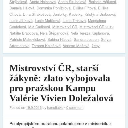
Strýhalová
,
Aneta Holasová
,
Aneta Škubalová
,
Barbora Hájková
,
Daniela Hálová
,
Dominika Ponížilová
,
Eliška Fiřtová
,
Eliška
Ottová
,
Ema Strakošová
,
Juniorky
,
Kadetky
,
Kristýna Brabcová
,
Lucie Jiříková
,
Lucie Maříková
,
Lucie Trnková
,
Magdalena
Coufalová
,
Mia Čadková
,
Mistrovství ČR
,
Mistrovství ČR 2019
,
Natálie Brabcová
,
Nela Štěpandová
,
Nela Tereza Kaplanová
,
Patricie Makovičková
,
Sabina Hálová
,
Sandra Jessen
,
Sofya
Artamonova
,
Tamara Kalašová
,
Vanesa Mašová
,
ženy
Mistrovství ČR, starší
žákyně: zlato vybojovala
pro pražskou Kampu
Valérie Vivien Doležalová
Posted on
19.9.2016
by
hanuliatko
•
0 comment
Po olympijském maratonu pokračujeme v miniseriálu z