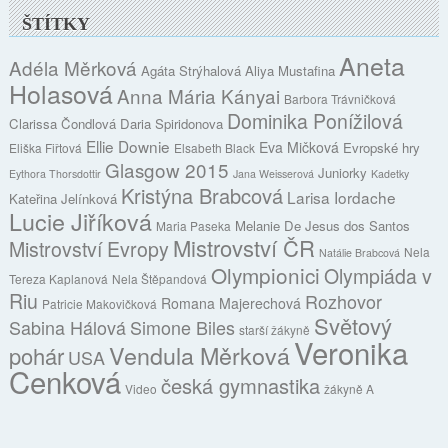
ŠTÍTKY
Aneta
Adéla Měrková
Agáta Strýhalová
Aliya Mustafina
Holasová
Anna Mária Kányai
Barbora Trávničková
Dominika Ponížilová
Clarissa Čondlová
Daria Spiridonova
Ellie Downie
Eva Mičková
Evropské hry
Eliška Fiřtová
Elsabeth Black
Glasgow 2015
Juniorky
Eythora Thorsdottir
Jana Weisserová
Kadetky
Kristýna Brabcová
Larisa Iordache
Kateřina Jelínková
Lucie Jiříková
Melanie De Jesus dos Santos
Maria Paseka
Mistrovství ČR
Mistrovství Evropy
Nela
Natálie Brabcová
Olympionici
Olympiáda v
Tereza Kaplanová
Nela Štěpandová
Riu
Rozhovor
Romana Majerechová
Patricie Makovičková
Světový
Sabina Hálová
Simone Biles
starší žákyně
Veronika
Vendula Měrková
pohár
USA
Cenková
česká gymnastika
Video
žákyně A