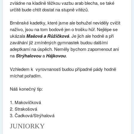
zvládne na kladině těžkou vazbu arab blecha, se také
určitě bude chtít dostat na stupně vítězů.
Brněnské kadetky, které jsme ale bohužel neviděly cvičit
naživo, jsou na tom bodově jen o trošku hůř. Nejlépe se
ukázala
Mašová a Růžičková
. Je jich ale hodně a při
zaváhání již zmíněných gymnastek budou dalšími
adeptkami na úspěch. Neměly bychom zapomenout ani
na
Strýhalovou
a
Hájkovou
.
Vzhledem k vyrovnanosti budou případné pády hodně
míchat pořadím.
Náš konečný tip:
Makovičková
Strakošová
Čadková/Strýhalová
JUNIORKY