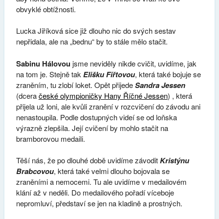
obvyklé obtížnosti.
Lucka Jiříková sice již dlouho nic do svých sestav
nepřidala, ale na „bednu“ by to stále mělo stačit.
Sabinu Hálovou
jsme neviděly nikde cvičit, uvidíme, jak
na tom je. Stejně tak
Elišku Fiřtovou
, která také bojuje se
zraněním, tu zlobí loket. Opět přijede
Sandra Jessen
(dcera
české olympioničky Hany Říčné Jessen
) , která
přijela už loni, ale kvůli zranění v rozcvičení do závodu ani
nenastoupila. Podle dostupných videí se od loňska
výrazně zlepšila. Její cvičení by mohlo stačit na
bramborovou medaili.
Těší nás, že po dlouhé době uvidíme závodit
Kristýnu
Brabcovou
, která také velmi dlouho bojovala se
zraněními a nemocemi. Tu ale uvidíme v medailovém
klání až v neděli. Do medailového pořadí víceboje
nepromluví, představí se jen na kladině a prostných.