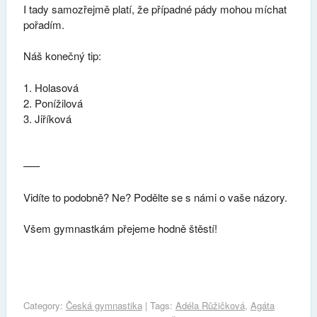
I tady samozřejmě platí, že případné pády mohou míchat
pořadím.
Náš konečný tip:
Holasová
Ponížilová
Jiříková
—–
Vidíte to podobně? Ne? Podělte se s námi o vaše názory.
Všem gymnastkám přejeme hodně štěstí!
Category:
Česká gymnastika
| Tags:
Adéla Růžičková
,
Agáta