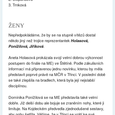
Trnková
ŽENY
Nepředpokládáme, že by se na stupně vítězů dostal
někdo jiný než trojice reprezentantek
Holasová,
Ponížilová, Jiříková
.
Aneta Holasová prokázala svojí velmi dobrou výkonnost
postupem do finále na ME) ve Štětíně. Podle zákulisních
informací má připravenou jednu novinku, kterou by měla
představit poprvé právě na MČR v Třinci. V poslední době
se také zlepšila na bradlech, která byla její nejslabší
disciplínou.
Dominika Ponížilová se na ME představila také velmi
dobře. Již delší dobu ale bojuje se zraněním nohy, které ji
limituje. Na Kojdeckém předvedla zjednodušené sestavy,
aby nohu šetřila. Věříme, že v Třinci se vrátí ke své