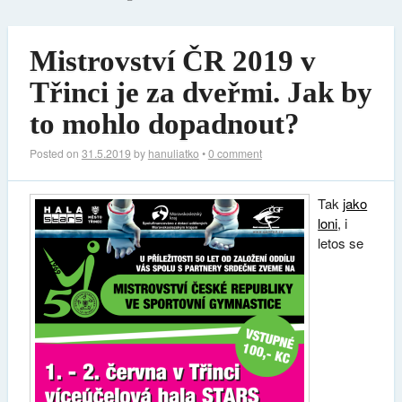
Mistrovství ČR 2019 v
Třinci je za dveřmi. Jak by
to mohlo dopadnout?
Posted on
31.5.2019
by
hanuliatko
•
0 comment
Tak
jako
loni
, i
letos se