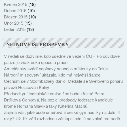
Květen 2015
(18)
Duben 2015
(10)
Březen 2015
(10)
Únor 2015
(15)
Leden 2015
(13)
NEJNOVĚJŠÍ PŘÍSPĚVKY
V neděli se dozvíme, kdo usedne ve vedení ČGF. Po covidové
pauze je však čeká spousta práce.
Američanky svádí napínavý souboj o místenky do Tokia.
Národní mistrovství ukázalo, kdo má největší šance.
Čechům se v Szombathely dařilo. Medaile ze Světového poháru
přivezli Holasová i Kalný.
Předsedkyní technické komise žen bude zřejmě Petra
Drtílková-Cenková. Na pozici předsedy federace kandiduje
kromě Romana Slavíka taky Kateřina Machů.
Zajímá vás, jaké bude směřování české gymnastiky na další 4
roky? Už 19. září rozhodnou zástupci oddílů na valné hromadě